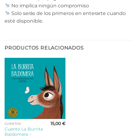
No implica ningún compromiso
Solo serás de los primeros en enterarte cuando
esté disponible.
PRODUCTOS RELACIONADOS
15,00
€
CUENTOS
Este
Cuento La Burrita
producto
Baldomera –