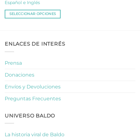
tiene
Español e Inglés
múltiples
variantes.
SELECCIONAR OPCIONES
Las
opciones
se
pueden
ENLACES DE INTERÉS
elegir
en
la
Prensa
página
de
Donaciones
producto
Envíos y Devoluciones
Preguntas Frecuentes
UNIVERSO BALDO
La historia viral de Baldo