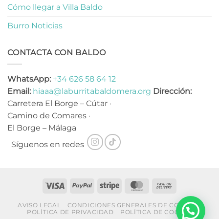
Cómo llegar a Villa Baldo
Burro Noticias
CONTACTA CON BALDO
WhatsApp:
+34 626 58 64 12
Email:
hiaaa@laburritabaldomera.org
Dirección:
Carretera El Borge – Cútar ·
Camino de Comares ·
El Borge – Málaga
Síguenos en redes
Visa
PayPal
Stripe
MasterCard
Cash
On
AVISO LEGAL
CONDICIONES GENERALES DE COMPRA
Delivery
POLÍTICA DE PRIVACIDAD
POLÍTICA DE COOKIES