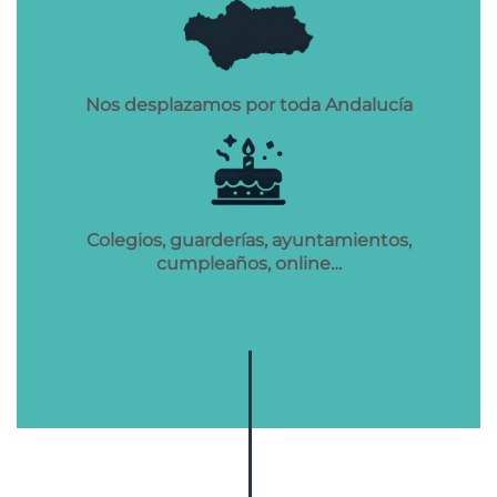
Nos desplazamos por toda Andalucía
Colegios, guarderías, ayuntamientos,
cumpleaños, online…