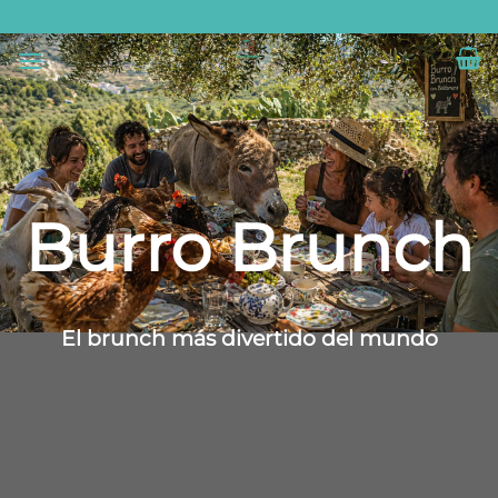
Saltar
al
contenido
Burro Brunch
El brunch más divertido del mundo