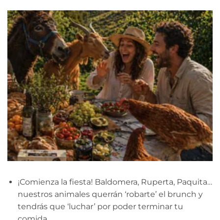
¡Comienza la fiesta! Baldomera, Ruperta, Paquita…
nuestros animales querrán ‘robarte’ el brunch y
tendrás que ‘luchar’ por poder terminar tu
comida.