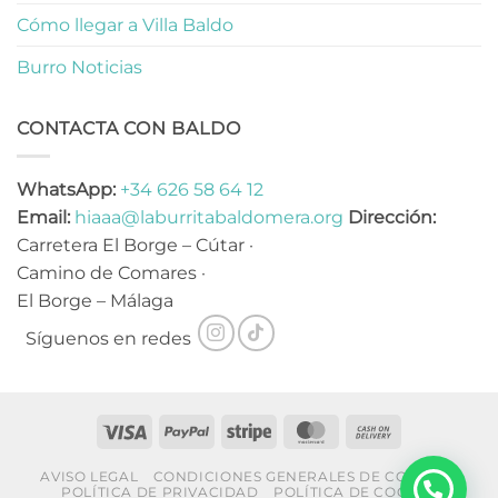
Cómo llegar a Villa Baldo
Burro Noticias
CONTACTA CON BALDO
WhatsApp:
+34 626 58 64 12
Email:
hiaaa@laburritabaldomera.org
Dirección:
Carretera El Borge – Cútar ·
Camino de Comares ·
El Borge – Málaga
Síguenos en redes
Visa
PayPal
Stripe
MasterCard
Cash
On
AVISO LEGAL
CONDICIONES GENERALES DE COMPRA
Delivery
POLÍTICA DE PRIVACIDAD
POLÍTICA DE COOKIES