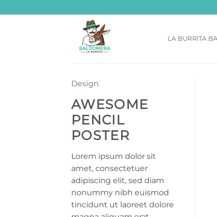
Saltar
al
contenido
LA BURRITA 
Design
AWESOME
PENCIL
POSTER
Lorem ipsum dolor sit
amet, consectetuer
adipiscing elit, sed diam
nonummy nibh euismod
tincidunt ut laoreet dolore
magna aliquam erat